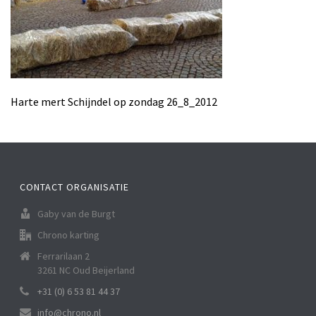
Harte mert Schijndel op zondag 26_8_2012
CONTACT ORGANISATIE
Gaby van de Burgt
Chrono karting
Ferrarilaan 2
3261 NC Oud Beijerland
+31 (0) 6 53 81 44 37
info@chrono.nl