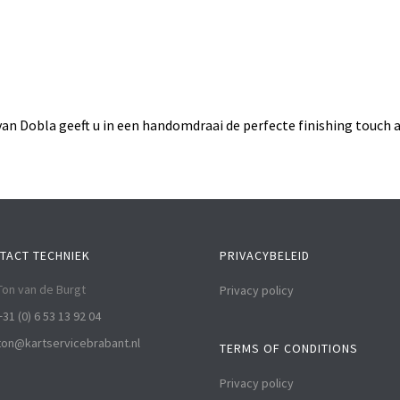
an Dobla geeft u in een handomdraai de perfecte finishing touch a
TACT TECHNIEK
PRIVACYBELEID
Ton van de Burgt
Privacy policy
+31 (0) 6 53 13 92 04
ton@kartservicebrabant.nl
TERMS OF CONDITIONS
Privacy policy