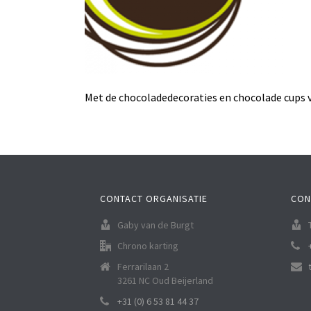
Met de chocoladedecoraties en chocolade cups v
CONTACT ORGANISATIE
CON
Gaby van de Burgt
Chrono karting
Ferrarilaan 2
3261 NC Oud Beijerland
+31 (0) 6 53 81 44 37