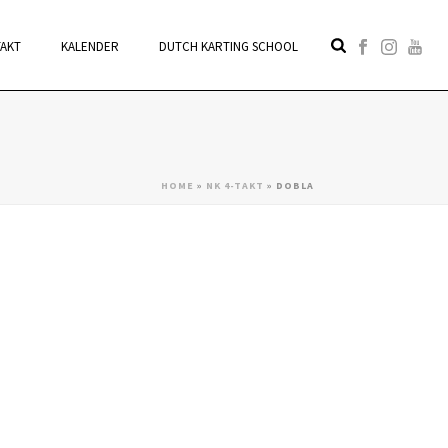
TAKT
KALENDER
DUTCH KARTING SCHOOL
HOME
»
NK 4-TAKT
»
DOBLA