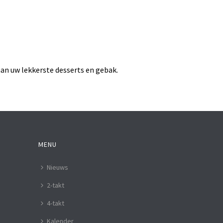
an uw lekkerste desserts en gebak.
MENU
Nieuws
2-takt
4-takt
Kalender