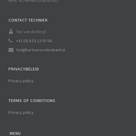
IBAN: NL24RABO0168582422
CONTACT TECHNIEK
Ton van de Burgt
+31 (0) 6 53 13 92 04
ton@kartservicebrabant.nl
PRIVACYBELEID
Privacy policy
TERMS OF CONDITIONS
Privacy policy
MENU