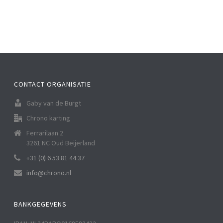
CONTACT ORGANISATIE
Gaby van de Burgt
Chrono karting
Ferrarilaan 2
3261 NC Oud Beijerland
+31 (0) 6 53 81 44 37
info@chrono.nl
BANKGEGEVENS