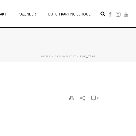
TAKT
KALENDER
DUTCH KARTING SCHOOL
HOME
»
DKS 9-7-2017
»
TSC_7746
0