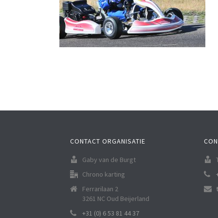
CONTACT ORGANISATIE
CON
Gaby van de Burgt
Chrono karting
Ferrarilaan 2
3261 NC Oud Beijerland
+31 (0) 6 53 81 44 37