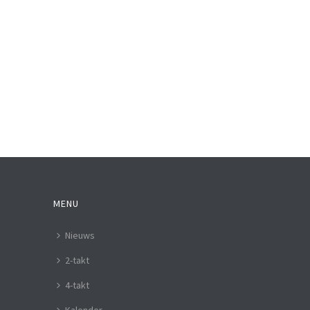
MENU
Nieuws
2-takt
4-takt