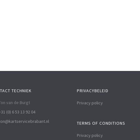
TACT TECHNIEK
PRIVACYBELEID
Ton van de Burgt
Privacy policy
+31 (0) 6 53 13 92 04
ton@kartservicebrabant.nl
TERMS OF CONDITIONS
Privacy policy