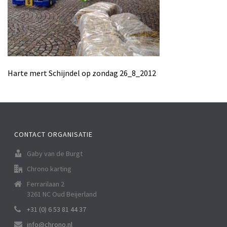
Harte mert Schijndel op zondag 26_8_2012
CONTACT ORGANISATIE
Gaby van de Burgt
Chrono karting
Ferrarilaan 2
3261 NC Oud Beijerland
+31 (0) 6 53 81 44 37
info@chrono.nl